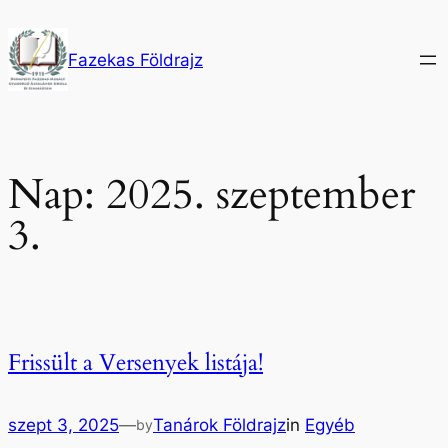
Ugrás
a
Fazekas Földrajz
tartalomhoz
Nap:
2025. szeptember
3.
Frissült a Versenyek listája!
szept 3, 2025
—
Tanárok Földrajz
in
Egyéb
by